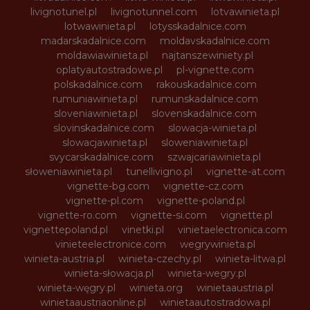
livignotunel.pl
livignotunnel.com
lotvawinieta.pl
lotwawinieta.pl
lotysskadalnice.com
madarskadalnice.com
moldavskadalnice.com
moldawiawinieta.pl
najtanszewiniety.pl
oplatyautostradowe.pl
pl-vignette.com
polskadalnice.com
rakouskadalnice.com
rumuniawinieta.pl
rumunskadalnice.com
sloveniawinieta.pl
slovenskadalnice.com
slovinskadalnice.com
slowacja-winieta.pl
slowacjawinieta.pl
sloweniawinieta.pl
svycarskadalnice.com
szwajcariawinieta.pl
słoweniawinieta.pl
tunellivigno.pl
vignette-at.com
vignette-bg.com
vignette-cz.com
vignette-pl.com
vignette-poland.pl
vignette-ro.com
vignette-si.com
vignette.pl
vignettepoland.pl
vinetki.pl
vinietaelectronica.com
vinieteelectronice.com
wegrywinieta.pl
winieta-austria.pl
winieta-czechy.pl
winieta-litwa.pl
winieta-słowacja.pl
winieta-wegry.pl
winieta-węgry.pl
winieta.org
winietaaustria.pl
winietaaustriaonline.pl
winietaautostradowa.pl