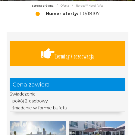
Strona główna
/
Oferta
/
Nereus*** Hotel Pafos
Numer oferty:
110/18107
Terminy / rezerwacja
Cena zawiera
Świadczenia:
- pokój 2-osobowy
- śniadanie w formie bufetu