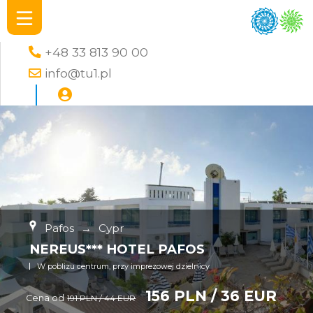
+48 33 813 90 00
info@tu1.pl
Pafos
→
Cypr
NEREUS*** HOTEL PAFOS
W poblizu centrum, przy imprezowej dzielnicy
156 PLN / 36 EUR
Cena od
191 PLN / 44 EUR