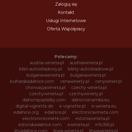
Zaloguj się
Kontakt
Usługi Internetowe
Oferta Współpracy
Polecamy:
austria-winieta.pl
austriawinieta.pl
bilet-autostradowy.pl
bilety-autostradowe.pl
bulgariawienieta.pl
bulgariawinieta.pl
bulharskadalnice.com
cenawiniety.pl
cenywiniet.pl
chorwacjawinieta.pl
czechy-winieta.pl
czechywinieta.pl
czechywiniety.pl
dalnicnipoplatky.com
dalnicniznamka.eu
digital-vignette.de
e-vignette.pl
e-winieta.eu
edalnice.org
edalnice.pl
electronicavinieta.com
electroniceviniete.com
estoniawinieta.pl
estonskadalnice.com
ewinieta.pl
info365.pl
litvadalnice.com
litwa-winieta.pl
litwawinieta.pl