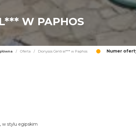
L*** W PAPHOS
Numer ofert
główna
/
Oferta
/
Dionysos Central*** w Paphos
, w stylu egipskim