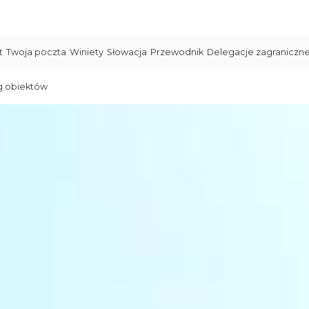
t
Twoja poczta
Winiety
Słowacja
Przewodnik
Delegacje zagraniczn
g obiektów