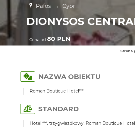
Pafos
→
Cypr
DIONYSOS CENTRA
80 PLN
Cena od
Strona 
NAZWA OBIEKTU
Roman Boutique Hotel***
STANDARD
Hotel ***, trzygwiazdkowy, Roman Boutique Hotel