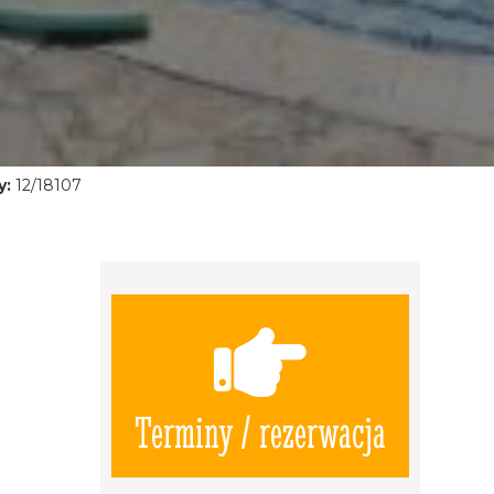
y:
12/18107
Terminy / rezerwacja