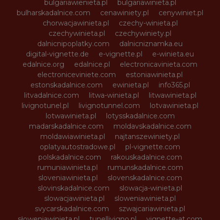
bulgariawienieta.pl
bulgariawinieta.pl
bulharskadalnice.com
cenawiniety.pl
cenywiniet.pl
chorwacjawinieta.pl
czechy-winieta.pl
czechywinieta.pl
czechywiniety.pl
dalnicnipoplatky.com
dalnicniznamka.eu
digital-vignette.de
e-vignette.pl
e-winieta.eu
edalnice.org
edalnice.pl
electronicavinieta.com
electroniceviniete.com
estoniawinieta.pl
estonskadalnice.com
ewinieta.pl
info365.pl
litvadalnice.com
litwa-winieta.pl
litwawinieta.pl
livignotunel.pl
livignotunnel.com
lotvawinieta.pl
lotwawinieta.pl
lotysskadalnice.com
madarskadalnice.com
moldavskadalnice.com
moldawiawinieta.pl
najtanszewiniety.pl
oplatyautostradowe.pl
pl-vignette.com
polskadalnice.com
rakouskadalnice.com
rumuniawinieta.pl
rumunskadalnice.com
sloveniawinieta.pl
slovenskadalnice.com
slovinskadalnice.com
slowacja-winieta.pl
slowacjawinieta.pl
sloweniawinieta.pl
svycarskadalnice.com
szwajcariawinieta.pl
słoweniawinieta.pl
tunellivigno.pl
vignette-at.com