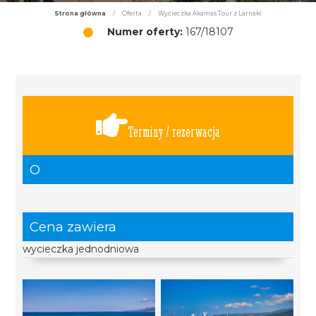
Strona główna
/
Oferta
/
Wycieczka Akamas Tour z Larnaki
Numer oferty:
167/18107
Terminy / rezerwacja
O
Cena zawiera
wycieczka jednodniowa