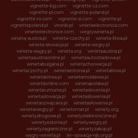
vignette-bg.com
vignette-cz.com
vignette-pl.com
vignette-poland.pl
vignette-ro.com
vignette-si.com
vignette.pl
vignettepoland.pl
vinetki.pl
vinietaelectronica.com
vinieteelectronice.com
wegrywinieta.pl
winieta-austria.pl
winieta-czechy.pl
winieta-litwa.pl
winieta-słowacja.pl
winieta-wegry.pl
winieta-węgry.pl
winieta.org
winietaaustria.pl
winietaaustriaonline.pl
winietaautostradowa.pl
winietabulgaria.pl
winietachorwacja.pl
winietaczechy.pl
winietaestonia.pl
winietalitwa.pl
winietalotwa.pl
winietamoldawia.pl
winietaonline.com
winietapolska.pl
winietarumunia.pl
winietaslovenia.pl
winietaslowacja.pl
winietaslowenia.pl
winietaszwajcaria.pl
winietasłowenia.pl
winietawegry.pl
winietomat.pl
winiety.org
winietydrogowe.pl
winietyelektroniczne.pl
winietyestonia.pl
winietywegry.pl
winietyzagraniczne.pl
winietyzakup.pl
węgry-winieta.pl
xn--sowacja-njb.org.pl