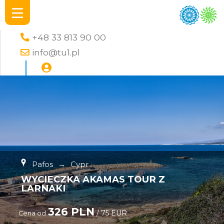
+48 33 813 90 00
info@tu1.pl
Pafos
→
Cypr
WYCIECZKA AKAMAS TOUR Z
LARNAKI
326 PLN
/ 75 EUR
Cena od