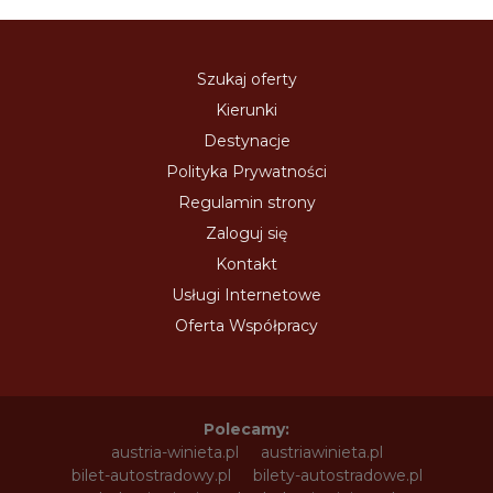
Szukaj oferty
Kierunki
Destynacje
Polityka Prywatności
Regulamin strony
Zaloguj się
Kontakt
Usługi Internetowe
Oferta Współpracy
Polecamy:
austria-winieta.pl
austriawinieta.pl
bilet-autostradowy.pl
bilety-autostradowe.pl