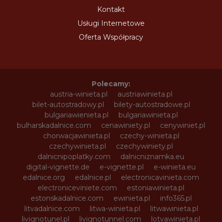
Kontakt
Usługi Internetowe
Oferta Współpracy
Polecamy:
austria-winieta.pl
austriawinieta.pl
bilet-autostradowy.pl
bilety-autostradowe.pl
bulgariawienieta.pl
bulgariawinieta.pl
bulharskadalnice.com
cenawiniety.pl
cenywiniet.pl
chorwacjawinieta.pl
czechy-winieta.pl
czechywinieta.pl
czechywiniety.pl
dalnicnipoplatky.com
dalnicniznamka.eu
digital-vignette.de
e-vignette.pl
e-winieta.eu
edalnice.org
edalnice.pl
electronicavinieta.com
electroniceviniete.com
estoniawinieta.pl
estonskadalnice.com
ewinieta.pl
info365.pl
litvadalnice.com
litwa-winieta.pl
litwawinieta.pl
livignotunel.pl
livignotunnel.com
lotvawinieta.pl