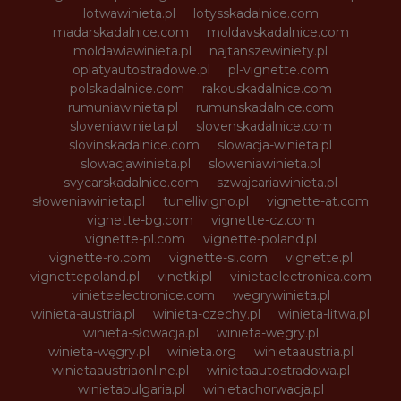
lotwawinieta.pl
lotysskadalnice.com
madarskadalnice.com
moldavskadalnice.com
moldawiawinieta.pl
najtanszewiniety.pl
oplatyautostradowe.pl
pl-vignette.com
polskadalnice.com
rakouskadalnice.com
rumuniawinieta.pl
rumunskadalnice.com
sloveniawinieta.pl
slovenskadalnice.com
slovinskadalnice.com
slowacja-winieta.pl
slowacjawinieta.pl
sloweniawinieta.pl
svycarskadalnice.com
szwajcariawinieta.pl
słoweniawinieta.pl
tunellivigno.pl
vignette-at.com
vignette-bg.com
vignette-cz.com
vignette-pl.com
vignette-poland.pl
vignette-ro.com
vignette-si.com
vignette.pl
vignettepoland.pl
vinetki.pl
vinietaelectronica.com
vinieteelectronice.com
wegrywinieta.pl
winieta-austria.pl
winieta-czechy.pl
winieta-litwa.pl
winieta-słowacja.pl
winieta-wegry.pl
winieta-węgry.pl
winieta.org
winietaaustria.pl
winietaaustriaonline.pl
winietaautostradowa.pl
winietabulgaria.pl
winietachorwacja.pl