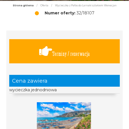
Strona główna
/
Oferta
/
Wycieczka z Pafos do Larnaki szlakiem Wenecjan
Numer oferty:
32/18107
Terminy / rezerwacja
Cena zawiera
wycieczka jednodniowa