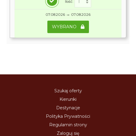
Ilość:
→
07.08.2026
07.08.2026
WYBRANO
Szukaj oferty
Kierunki
Destynacje
Polityka Prywatności
Regulamin strony
Zaloguj się