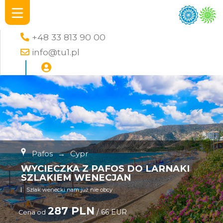
+48 33 813 90 00
info@tu1.pl
Pafos
→
Cypr
WYCIECZKA Z PAFOS DO LARNAKI
SZLAKIEM WENECJAN
Szlak wenecki nam już nie obcy
287 PLN
/ 66 EUR
Cena od