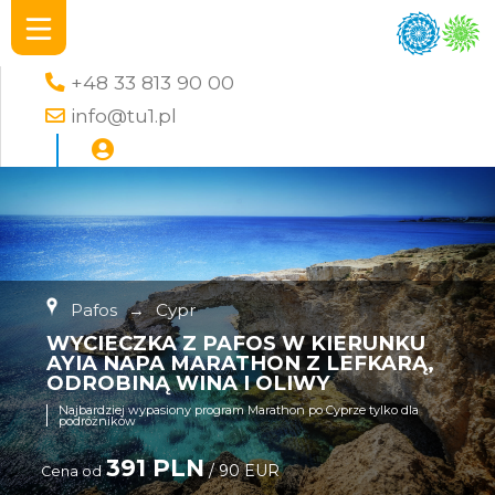
+48 33 813 90 00
info@tu1.pl
Pafos
→
Cypr
WYCIECZKA Z PAFOS W KIERUNKU
AYIA NAPA MARATHON Z LEFKARĄ,
ODROBINĄ WINA I OLIWY
Najbardziej wypasiony program Marathon po Cyprze tylko dla
podróżników
391 PLN
/ 90 EUR
Cena od