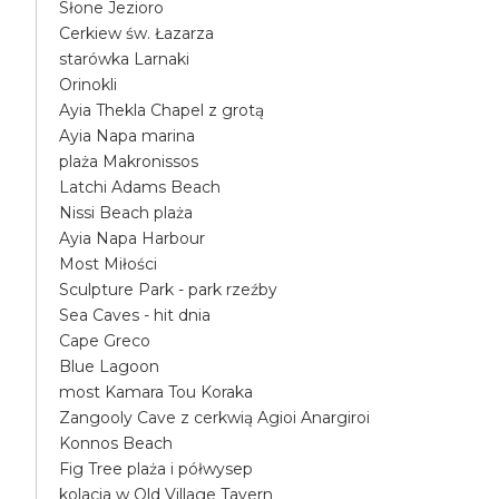
Słone Jezioro
Cerkiew św. Łazarza
starówka Larnaki
Orinokli
Ayia Thekla Chapel z grotą
Ayia Napa marina
plaża Makronissos
Latchi Adams Beach
Nissi Beach plaża
Ayia Napa Harbour
Most Miłości
Sculpture Park - park rzeźby
Sea Caves - hit dnia
Cape Greco
Blue Lagoon
most Kamara Tou Koraka
Zangooly Cave z cerkwią Agioi Anargiroi
Konnos Beach
Fig Tree plaża i półwysep
kolacja w Old Village Tavern