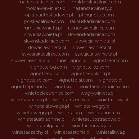
madarskadalnice.com
moldavskadalnice.com
moldawiawinieta.pl
najtanszewiniety.pl
oplatyautostradowe.pl
pl-vignette.com
polskadalnice.com
rakouskadalnice.com
rumuniawinieta.pl
rumunskadalnice.com
sloveniawinieta.pl
slovenskadalnice.com
slovinskadalnice.com
slowacja-winieta.pl
slowacjawinieta.pl
sloweniawinieta.pl
svycarskadalnice.com
szwajcariawinieta.pl
słoweniawinieta.pl
tunellivigno.pl
vignette-at.com
vignette-bg.com
vignette-cz.com
vignette-pl.com
vignette-poland.pl
vignette-ro.com
vignette-si.com
vignette.pl
vignettepoland.pl
vinetki.pl
vinietaelectronica.com
vinieteelectronice.com
wegrywinieta.pl
winieta-austria.pl
winieta-czechy.pl
winieta-litwa.pl
winieta-słowacja.pl
winieta-wegry.pl
winieta-węgry.pl
winieta.org
winietaaustria.pl
winietaaustriaonline.pl
winietaautostradowa.pl
winietabulgaria.pl
winietachorwacja.pl
winietaczechy.pl
winietaestonia.pl
winietalitwa.pl
winietalotwa.pl
winietamoldawia.pl