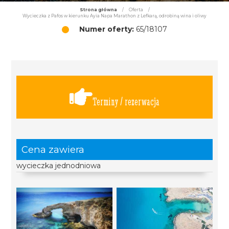
Strona główna
/
Oferta
/
Wycieczka z Pafos w kierunku Ayia Napa Marathon z Lefkarą, odrobiną wina i oliwy
Numer oferty:
65/18107
Terminy / rezerwacja
Cena zawiera
wycieczka jednodniowa