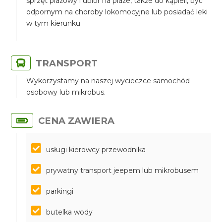
sprzęt plażowy i ubiór na plaże, także do kąpieli, być
odpornym na choroby lokomocyjne lub posiadać leki
w tym kierunku
TRANSPORT
Wykorzystamy na naszej wycieczce samochód
osobowy lub mikrobus.
CENA ZAWIERA
usługi kierowcy przewodnika
prywatny transport jeepem lub mikrobusem
parkingi
butelka wody