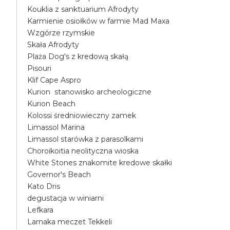
Kouklia z sanktuarium Afrodyty
Karmienie osiołków w farmie Mad Maxa
Wzgórze rzymskie
Skała Afrodyty
Plaża Dog's z kredową skałą
Pisouri
Klif Cape Aspro
Kurion stanowisko archeologiczne
Kurion Beach
Kolossi średniowieczny zamek
Limassol Marina
Limassol starówka z parasolkami
Choroikoitia neolityczna wioska
White Stones znakomite kredowe skałki
Governor's Beach
Kato Dris
degustacja w winiarni
Lefkara
Larnaka meczet Tekkeli