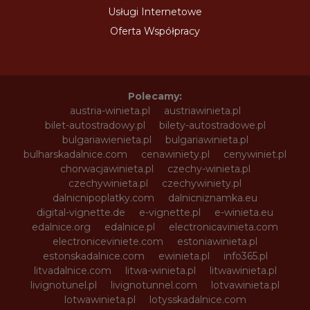
Usługi Internetowe
Oferta Współpracy
Polecamy:
austria-winieta.pl
austriawinieta.pl
bilet-autostradowy.pl
bilety-autostradowe.pl
bulgariawienieta.pl
bulgariawinieta.pl
bulharskadalnice.com
cenawiniety.pl
cenywiniet.pl
chorwacjawinieta.pl
czechy-winieta.pl
czechywinieta.pl
czechywiniety.pl
dalnicnipoplatky.com
dalnicniznamka.eu
digital-vignette.de
e-vignette.pl
e-winieta.eu
edalnice.org
edalnice.pl
electronicavinieta.com
electroniceviniete.com
estoniawinieta.pl
estonskadalnice.com
ewinieta.pl
info365.pl
litvadalnice.com
litwa-winieta.pl
litwawinieta.pl
livignotunel.pl
livignotunnel.com
lotvawinieta.pl
lotwawinieta.pl
lotysskadalnice.com