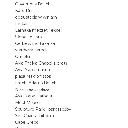
Governor's Beach
Kato Dris
degustacja w winiarni
Lefkara
Larnaka meczet Tekkeli
Słone Jezioro
Cerkiew św. Łazarza
starówka Larnaki
Orinokli
Ayia Thekla Chapel z grotą
Ayia Napa marina
plaża Makronissos
Latchi Adams Beach
Nissi Beach plaża
Ayia Napa Harbour
Most Miłości
Sculpture Park - park rzeźby
Sea Caves - hit dnia
Cape Greco