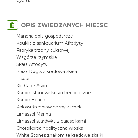
Cypru.
OPIS ZWIEDZANYCH MIEJSC
Mandria pola gospodarcze
Kouklia z sanktuarium Afrodyty
Fabryka trzciny cukrowej
Wzgórze rzymskie
Skała Afrodyty
Plaża Dog's z kredową skałą
Pisouri
Klif Cape Aspro
Kurion stanowisko archeologiczne
Kurion Beach
Kolossi średniowieczny zamek
Limassol Marina
Limassol starówka z parasolkami
Choroikoitia neolityczna wioska
White Stones znakomite kredowe skałki