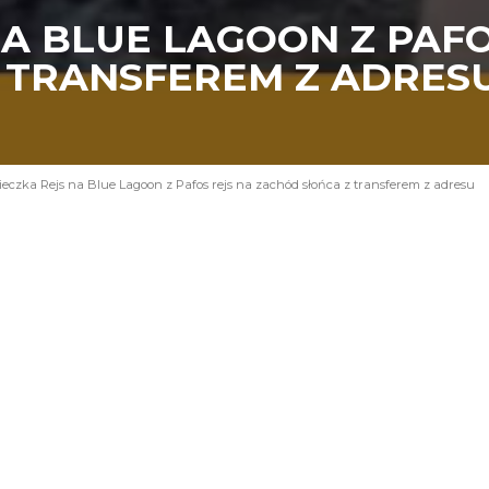
A BLUE LAGOON Z PAFO
 TRANSFEREM Z ADRES
eczka Rejs na Blue Lagoon z Pafos rejs na zachód słońca z transferem z adresu