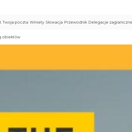
t
Twoja poczta
Winiety
Słowacja
Przewodnik
Delegacje zagraniczn
g obiektów