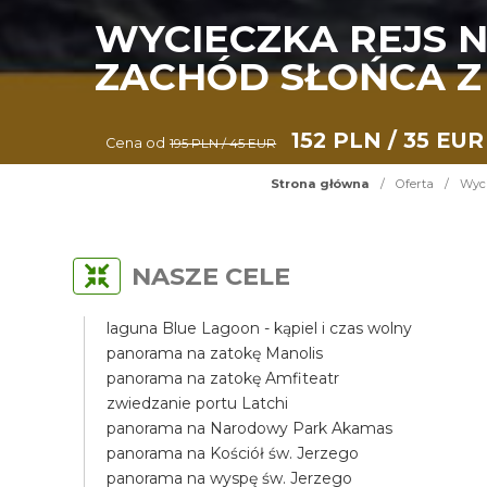
WYCIECZKA REJS N
ZACHÓD SŁOŃCA Z
152 PLN / 35 EUR
Cena od
195 PLN / 45 EUR
Strona główna
/
Oferta
/
Wyci
NASZE CELE
laguna Blue Lagoon - kąpiel i czas wolny
panorama na zatokę Manolis
panorama na zatokę Amfiteatr
zwiedzanie portu Latchi
panorama na Narodowy Park Akamas
panorama na Kościół św. Jerzego
panorama na wyspę św. Jerzego