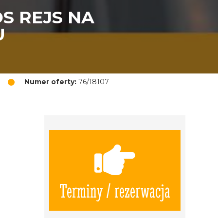
S REJS NA
U
Numer oferty:
76/18107
Terminy / rezerwacja