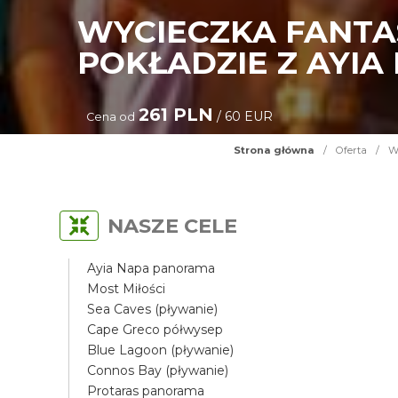
WYCIECZKA FANTAS
POKŁADZIE Z AYIA
261 PLN
/ 60 EUR
Cena od
Strona główna
/
Oferta
/
Wy
NASZE CELE
Ayia Napa panorama
Most Miłości
Sea Caves (pływanie)
Cape Greco półwysep
Blue Lagoon (pływanie)
Connos Bay (pływanie)
Protaras panorama