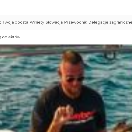
t
Twoja poczta
Winiety
Słowacja
Przewodnik
Delegacje zagraniczn
g obiektów