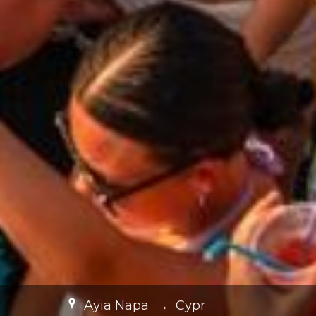
Ayia Napa
→
Cypr