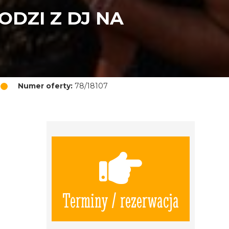
DZI Z DJ NA
Numer oferty:
78/18107
Terminy / rezerwacja