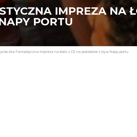
TYCZNA IMPREZA NA ŁO
 NAPY PORTU
cieczka Fantastyczna impreza na łodzi z DJ na pokładzie z Ayia Napy portu